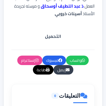
العمل
ذ عبد اللطيف أوسحاق
و مرسله لجريدة
الأستاذ
أسينات خروبي
التحميل
واتساب
فيسبوك
إنستاغرام
إيميل
طباعة
التعليقات
0