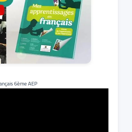
rançais 6ème AEP