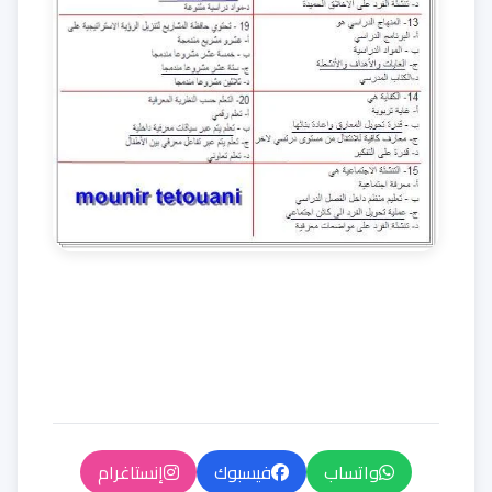
واتساب
فيسبوك
إنستاغرام