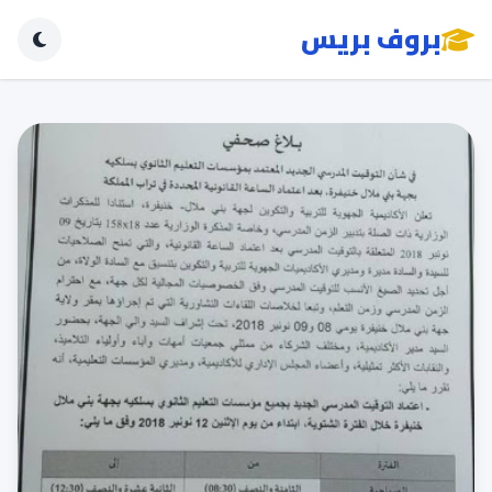
بروف بريس