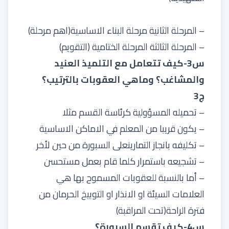
– المرحلة الثانية مرحلة البناء الاساسية(اهم مرحلة)
– المرحلة الثالثة المرحلة الختامية (التقويم)
س3-كيف تتعامل مع التلميذ العنيد
والمشاغب؟ وماهي العقوبات بالترتيب؟
ج3
– تحميله المسؤولية كرئاسة القسم مثلا
– يكون قريبا من المعلم في الاماكن الاساسية
– تكليفه بانجاز التمارينعلى السبورة من حين لأخر
– تشجيعه باستمرار كلما قام بعمل مستحسن
– أما بالنسبة للعقوبات المسموح بها هي
العلامات السيئة او الانذار او التوبيخ الحرمان من
فترة الراحة(تحت المراقبة)
س4-كيف تقسم السبورة؟