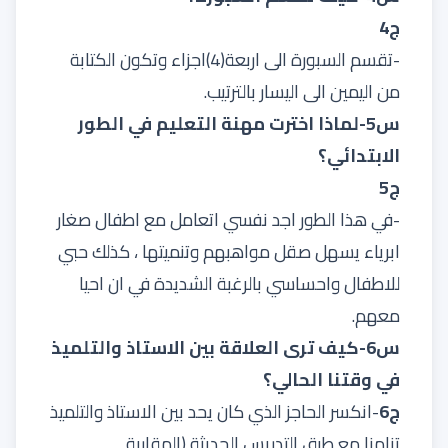
ج4
-تقسم السبورة الى اربعة(4)اجزاء وتكون الكتابة
من اليمين الى اليسار بالترتيب.
س5-لماذا اخترت مهنة التعليم في الطور
الابتدائي؟
ج5
-في هذا الطور اجد نفسي اتعامل مع اطفال صغار
ابرياء يسهل صقل مواهبهم وتنميتها ، كذلك حبي
للاطفال واحساسي بالرغبة الشديدة في ان احيا
معهم.
س6-كيف ترى العلاقة بين الاستاذ والتلميذ
في وقتنا الحالي؟
ج6
-انكسر الحاجز الذي كان يحد بين الاستاذ والتلميذ
تزامنا مع طرق التدريس الحديثة (المقاربة