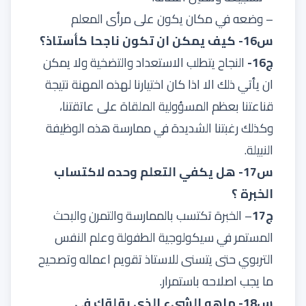
– وضعه في مكان يكون على مرأى المعلم
س16- كيف يمكن ان تكون ناجحا كأستاذ؟
ج16-
النجاح يتطلب الاستعداد والتضخية ولا يمكن
ان يأتي ذلك الا اذا كان اختيارنا لهذه المهنة نتيجة
قناعتنا بعظم المسؤولية الملقاة على عاتقتنا،
وكذلك رغبتنا الشديدة في ممارسة هذه الوظيفة
النبيلة.
س17- هل يكفي التعلم وحده لاكتساب
الخبرة ؟
ج17
– الخبرة تكتسب بالممارسة والتمرن والبحث
المستمر في سيكولوجية الطفولة وعلم النفس
التربوي حتى يتسنى للاستاذ تقويم اعماله وتصحيح
ما يجب اصلاحه باستمرار.
س18- ماهو الشيء الذي يقلقك في