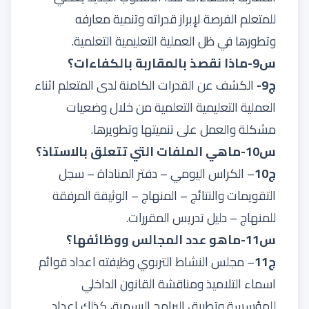
للمتعلم الفرصة لإبراز قدراته وتنمية معارفه
وتطورها في ظل العملية التعليمية التعلمية.
س9-ماذا نقصذ بالمقاربة بالكفاءات؟
ج9-
الكشف عن القدرات الكامنة لدى المتعلم اثناء
العملية التعليمية التعلمية من خلال وضعيات
مشكلة والعمل على تنميتها وتطويرها.
س10-ماهي الملفات التي تتعلق بالاستاذ؟
ج10
– الكراس اليومي – دفتر المناداة – سجل
التقويمات والنتائج – المنهاج – الوثيقة المرفقة
للمنهاج – دليل تدريس المقررات.
س11-ماهو عدد المجالس ووظائفها؟
ج11
– مجلس النشاط التربوي وظيفته اعداد قوائم
اسماء التلاميذ ومناقشة القانون الداخلي
للمؤسسة وتطبيق البرامج الرسمية، كذلك اعداد