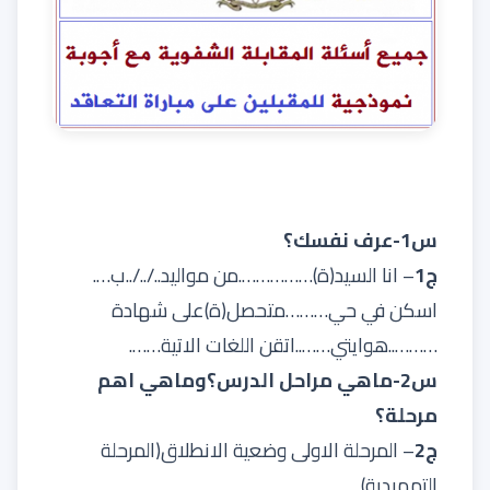
س1-عرف نفسك؟
ج1
– انا السيد(ة)…………….من مواليد../../..ب….
اسكن في حي………متحصل(ة)على شهادة
………..هوايتي……..اتقن اللغات الاتية…….
س2-ماهي مراحل الدرس؟وماهي اهم
مرحلة؟
ج2
– المرحلة الاولى وضعية الانطلاق(المرحلة
التمهيدية)