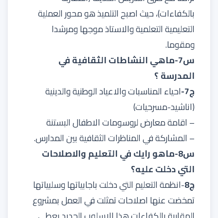
بالكفاءات)، حيث اصبح التلميذ هو محور العملية
التعليمية التعلمية والاستاذ موجها ومرشدا
ومقوما.
س7-ماهي النشاطات الثقافية في
المدرسة ؟
ج7-
احياء المناسبات والاعياد الوطنية والدينية
(اناشيد-مسرحيات)
– اقامة معارض لروسومات الاطفال البستنة
– المشاركة في المناظرات الثقافية بين المدارس.
س8-ماهو رايك في التعليم والاصلاحات
التي دخلت عليه؟
ج8
-انظمة التعليم التي دخلت باجابياتها وسلبياتها
تمخضت عنها اصلاحات تمثلت في العمل بمشروع
المقاربة بالكفاءات هذا الاسلوب الجديد يعطي