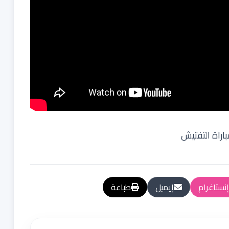
اراة التفتيش
إنستاغرام
إيميل
طباعة