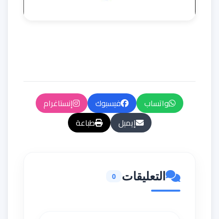
واتساب
فيسبوك
إنستاغرام
إيميل
طباعة
التعليقات
0