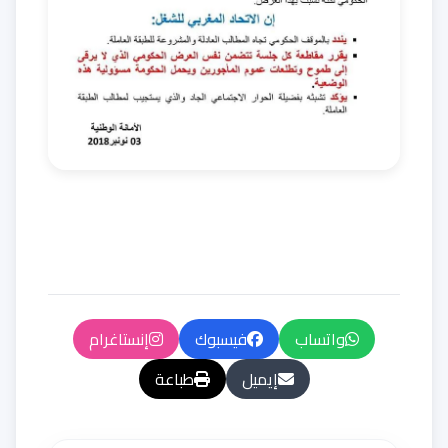
واتساب
فيسبوك
إنستاغرام
إيميل
طباعة