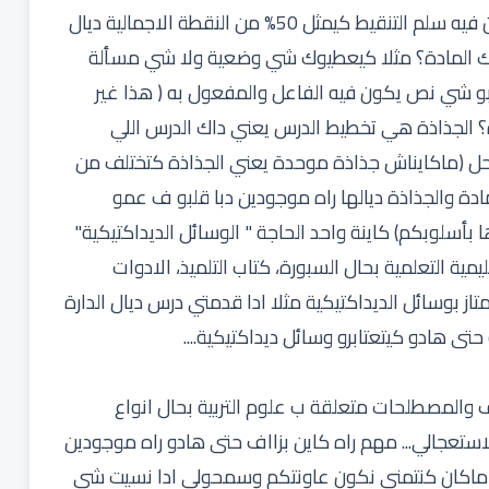
اجي نشوفو ديداكتيك المادة اللي كتعتابر مهم كيكون فيه سلم التنقيط كيمثل 50% من النقطة الاجمالية ديال
ك المادة؟ مثلا كيعطيوك شي وضعية ولا شي مسألة
بو شي نص يكون فيه الفاعل والمفعول به ( هذا غير
ة؟ الجذاذة هي تخطيط الدرس يعني داك الدرس اللي
راحل (ماكايناش جذاذة موحدة يعني الجذاذة كتختلف من
دة والجذاذة ديالها راه موجودين دبا قلبو ف عمو
بوها بأسلوبكم) كاينة واحد الحاجة " الوسائل الديداكتيكية"
ة التعلمية بحال السبورة، كتاب التلميذ، الادوات
ز بوسائل الديداكتيكية مثلا ادا قدمتي درس ديال الدارة
حتى هادو كيتعتابرو وسائل ديداكتيكية....
ريف والمصطلحات متعلقة ب علوم التربية بحال انواع
الاستعجالي... مهم راه كاين بزااف حتى هادو راه موجودين
ادا ماكان كنتمنى نكون عاونتكم وسمحولي ادا نسيت شي