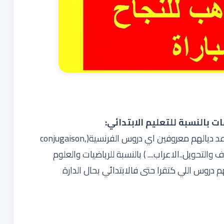
ت بالنسبة للتعليم الابتدائي:
المواد اللي تراجعو بالنسبة الفرنسية والعربية راه القواعد ديالهم معروفين اي دروس الفرنسية(conjugaison,
 ( التراكيب، الصرف والتحويل..الاعراب.... ) بالنسبة للرياضيات والعلوم
م دروس اللي كتقرا حتى فالابتدائي بحال الدارة