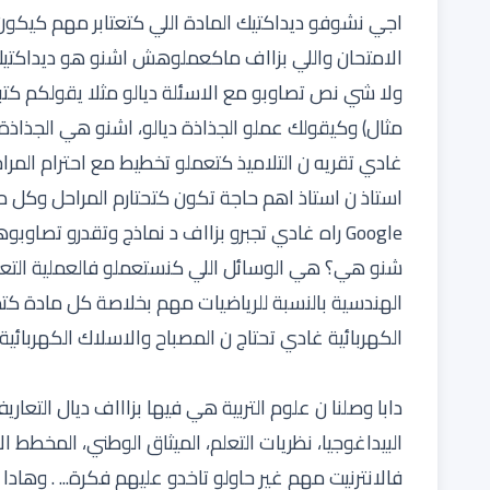
الامتحان واللي بزااف ماكعملوهش اشنو هو ديداكتي
ولا شي نص تصاوبو مع الاسئلة ديالو مثلا يقولكم كت
مثال) وكيقولك عملو الجذاذة ديالو، اشنو هي الجذاذ
غادي تقريه ن التلاميذ كتعملو تخطيط مع احترام الم
استاذ ن استاذ اهم حاجة تكون كتحتارم المراحل وكل ما
Google راه غادي تجبرو بزااف د نماذج وتقدرو تصاو
شنو هي؟ هي الوسائل اللي كنستعملو فالعملية التعليمي
الهندسية بالنسبة للرياضيات مهم بخلاصة كل مادة كتمتا
الكهربائية غادي تحتاج ن المصباح والاسلاك الكهربائية 
دابا وصلنا ن علوم التربية هي فيها بزاااف ديال التعا
البيداغوجيا، نظريات التعلم، الميثاق الوطني، المخطط 
فالانترنيت مهم غير حاولو تاخدو عليهم فكرة... . وه