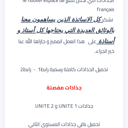
الجذاذات التي تخص مقرر
le nouvel espace de
français
نشكر
كل الاساتذة الذين يساهمون معنا
بالوثائق العديدة التي يحتاجها كل أستاذ و
على
هذا العمل المميز و جازاها الله عنا
أستاذة
خير الجزاء..
تحميل الجذاذات كاملة رسمية
رابط1
-
رابط2
جذاذات مفصلة
جذاذات UNITE 1 و 2 UNITE
تحميل باقي جذاذات المستوى الثاني