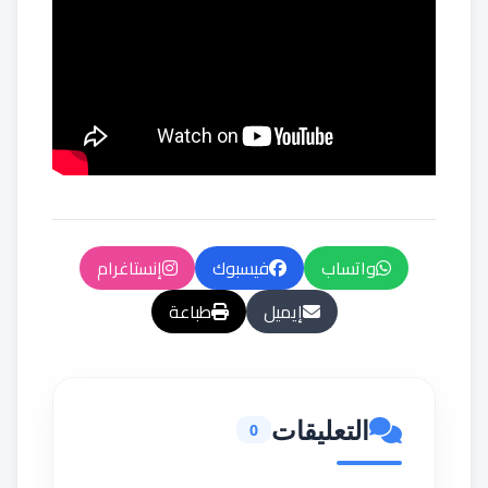
واتساب
فيسبوك
إنستاغرام
إيميل
طباعة
التعليقات
0