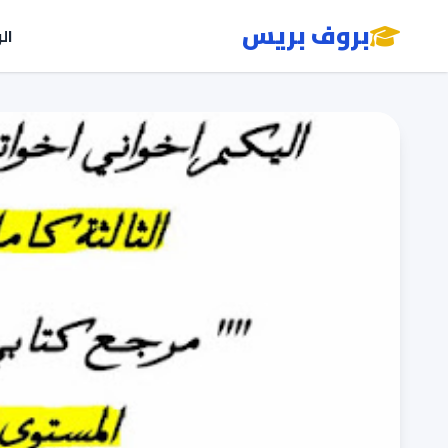
بروف بريس
ال