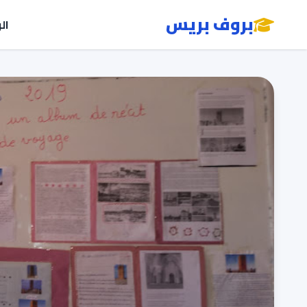
بروف بريس
ال