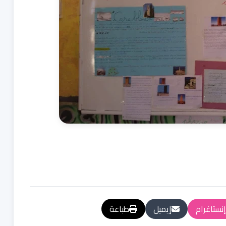
إنستاغرام
إيميل
طباعة