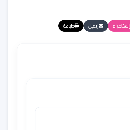
إنستاغرام
إيميل
طباعة