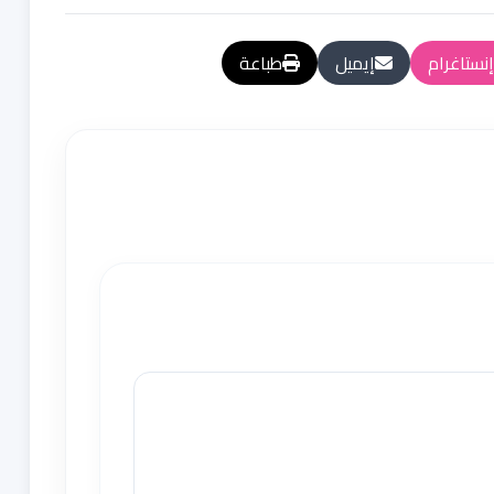
إنستاغرام
إيميل
طباعة