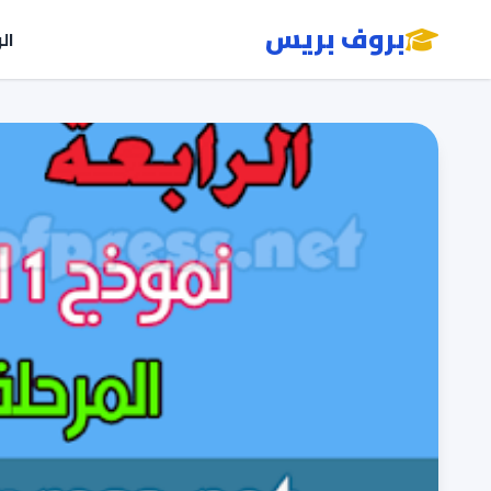
بروف بريس
ال