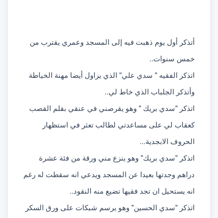
أتذكر أول يوم ذهبت فيه إلى المسجد وعمري يقترب من 
خمس سنوات..
اتذكر الفقيه " سدي علي" الذي يزاول أيضا مهنة الخياطة 
وأتذكر الجلباب الذي خاط لي..
اتذكر "سدي بريك " وهو يقرصني في عنقي بقلم القصب 
كعقاب لي على مساعدتي لطالب تعثر في استظهار 
الحروف الابجدية...
اتذكر "سدي بريك" وهو ينزع مني ورقة من فئة عشرة 
دراهم وجدتها بعيدا عن المسجد ويدعي انه سقطت له رغم 
انه يستحيل ان تجد فقيها تضيع منه النقود..
اتذكر "سدي الحسين" وهو يرسم شبكات على ورق السكر 