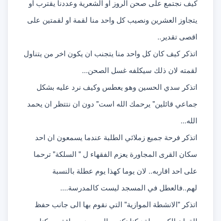
كيف نجتمع على صحن الروز او الشعرية وعددنا يقترب او 
يتجاوز العشرين ونصيب كل واحد منا لقمة او لقمتين على 
اقصى تقدير..
اتذكر كيف كان كل واحد منا يتجنب ان يكون اخر من يتناول 
لقمته لان ذلك سيكلفه غسل الصحن...
اتذكر سدي الحسين وهو يعطس وكيف نرد عليه بشكل 
جماعي قائلين" يرحمك الله است" دون ان نتتظر ان يحمد 
الله...
اتذكر فرحة جميع زملائي الطلبة عندما يسمعون ان احد 
سكان القرى المجاورة يعزم الفقهاء ل " السلكة" ترحما 
على احد اقاربه.. لان يوما كهذا يوم عطلة بالنسبة 
لهم..فالعطل في المسجد ليست كالمدرسة....
اتذكر "الانشطة الموازية" التي نقوم بها الى جانب حفظ 
القران الكريم.. لقد كنا نكنس المسجد ومرافقه.. وكنا 