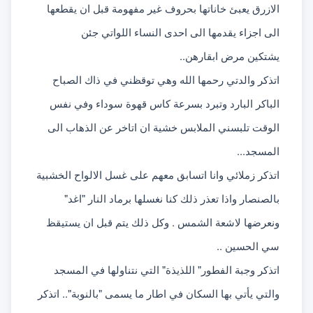
الازرق يعبئ خاناتها بحروف غير مفهومة قبل ان يقطعها 
الى اجزاء يقدمها الى احدى النساء اللواتي جئن
يشتكين مرض ابقارهن..
اتذكر والدتي رحمها الله وهي توقظني في ذاك الصباح 
الباكر البارد وتبرد بسرعة كاس قهوة سوداء وفي نفس 
الوقت تلبسني الملابس خشية ان اتاخر عن الذهاب الى 
المسجد...
اتذكر زملائي وانا اتسابق معهم على غسل الالواح الخشبية 
بالصنصار واذا تعذر ذلك كنا نغسلها برماد النار "اغد" 
ونعرضها لاشعة الشمس . وكل ذلك يتم قبل ان يستيقظ 
سي الحسين ..
اتذكر وجبة الفطور" اللذيذة" التي نتناولها في المسجد 
والتي يأتي بها السكان في اطار ما يسمى "بالنوبة".. اتذكر 