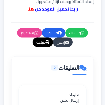
إعداد الأستاذ يوسف أزناغ مشكورا .
رابط تحميل الموحد من
هنا
واتساب
فيسبوك
إنستاغرام
إيميل
طباعة
التعليقات
0
تعليقات
إرسال تعليق