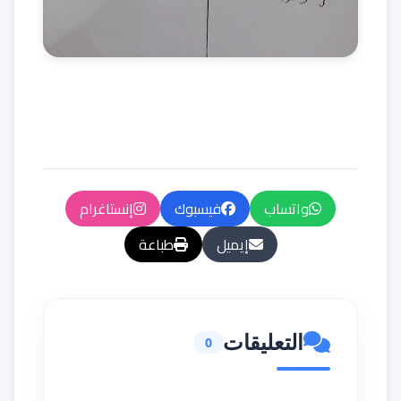
واتساب
فيسبوك
إنستاغرام
إيميل
طباعة
التعليقات
0