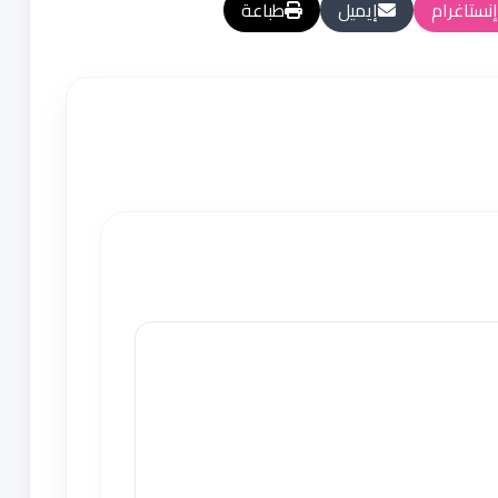
إنستاغرام
إيميل
طباعة