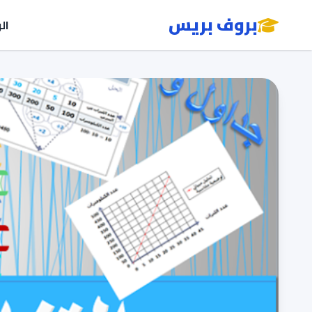
بروف بريس
ال