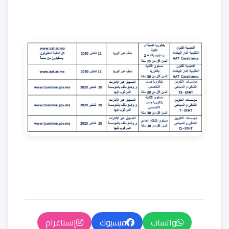
واتساب
فيسبوك
إنستاغرام