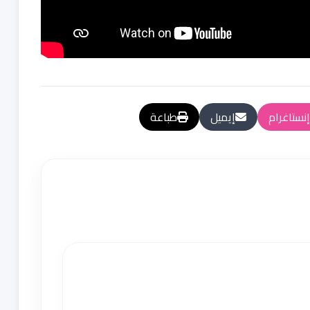
إنستاغرام
إيميل
طباعة