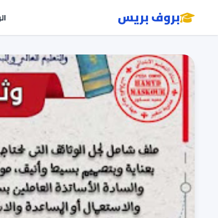
بروف بريس
ال