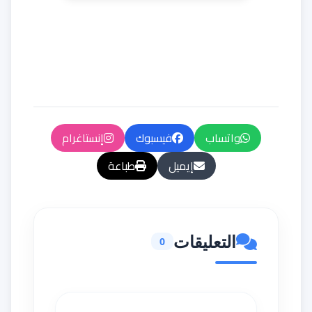
واتساب
فيسبوك
إنستاغرام
إيميل
طباعة
التعليقات
0