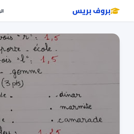
بروف بريس
ال