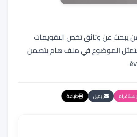
ن يبحث عن وثائق تخص التقويمات
،يتمثل الموضوع في ملف هام يتضمن
év
إنستاغرام
إيميل
طباعة