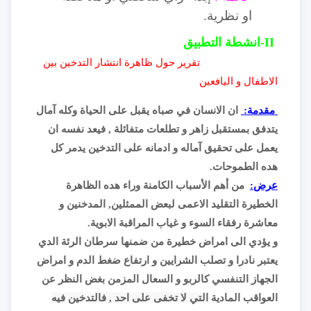
او نظرية.
II-انشطة التطبيق
تقرير حول ظاهرة انتشار التدخين بين
الاطفال و اليافعين
مقدمة:
ان الانسان في صباه يقبل على الحياة وكله آمال
يتدفق بمستقبل زاهر و تطلعات متفائلة , فيعد نفسه ان
يعمل على تحقيق آماله و ادمانه على التدخين يدمر كل
هده الطموحات.
عرض:
من أهم الأسباب الكامنة وراء هده الظاهرة
الخطيرة التقليد الاعمى لبعض الممثلين, المدخنين و
معاشرة رفقاء السوء و غياب المراقبة الابوية.
و يؤدي الى امراض خطيرة من ضمنها سرطان الرئة الدي
يعتبر نادرا و تصلب الشرايين و ارتفاع ضغط الدم و امراض
الجهاز التنفسي كالربو و السعال المزمن بغض النظر عن
العواقب المادية
التي لا تخفى على احد , فالتدخين فيه