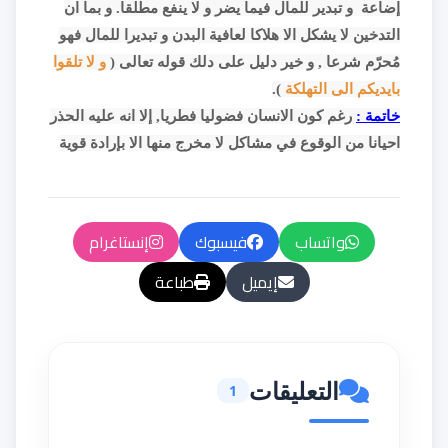
إضاعة و تبدير للمال
فيما يضر و لا ينفع مطلقا. و بما ان
التدخين لا يشكل الا هلاكا لعافية البدن و تبديرا للمال فهو
مُحرّم شرعا , و خير دليل على دلك قوله تعالى (
و لا تلقوا
بايديكم الى التهلكة
).
خاتمة :
رغم كون الانسان فضوليا فطريا, إلا انه عليه الحذر
احيانا من الوقوع في مشاكل لا مخرج منها الا بإرادة قوية
واتساب
فيسبوك
إنستاغرام
إيميل
طباعة
التعليقات
1