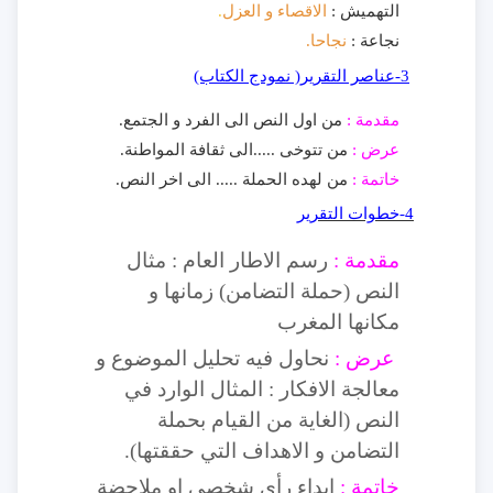
التهميش :
الاقصاء و العزل
.
نجاعة :
نجاحا.
3-عناصر التقرير( نمودج الكتاب)
مقدمة :
من اول النص الى الفرد و الجتمع.
عرض :
من تتوخى .....الى ثقافة المواطنة.
خاتمة :
من لهده الحملة ..... الى اخر النص.
4-خطوات التقرير
مقدمة :
رسم الاطار العام : مثال
النص (حملة التضامن) زمانها و
مكانها المغرب
عرض :
نحاول فيه تحليل الموضوع و
معالجة الافكار : المثال الوارد في
النص (الغاية من القيام بحملة
التضامن و الاهداف التي حققتها).
خاتمة :
إ
بداء رأي شخصي او ملاحضة