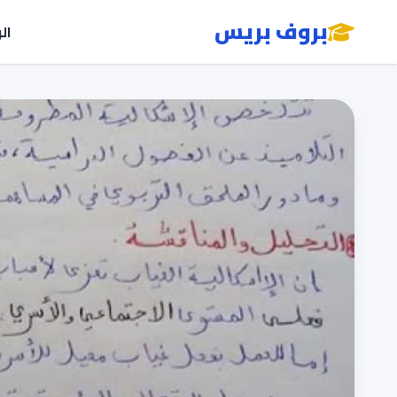
بروف بريس
ال