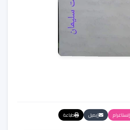
إنستاغرام
إيميل
طباعة