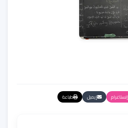
إنستاغرام
إيميل
طباعة