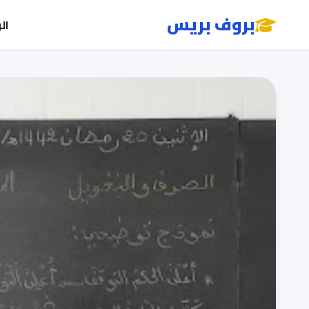
بروف بريس
ال