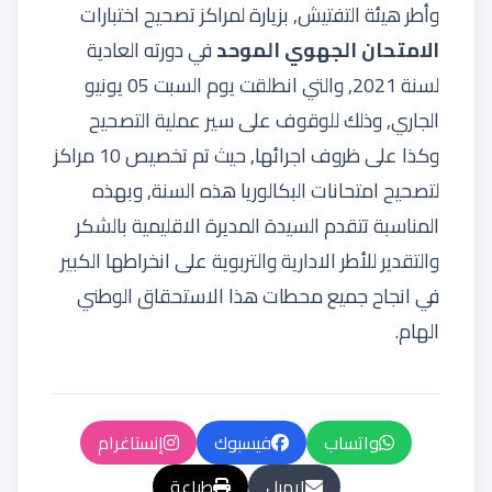
وأطر هيئة التفتيش, بزيارة لمراكز تصحيح اختبارات
الامتحان الجهوي الموحد
في دورته العادية
لسنة 2021, والتي انطلقت يوم السبت 05 يونيو
الجاري, وذلك للوقوف على سير عملية التصحيح
وكذا على ظروف اجرائها, حيث تم تخصيص 10 مراكز
لتصحيح امتحانات البكالوريا هذه السنة, وبهذه
المناسبة تتقدم السيدة المديرة الاقليمية بالشكر
والتقدير للأطر الادارية والتربوية على انخراطها الكبير
في انجاح جميع محطات هذا الاستحقاق الوطني
الهام.
واتساب
فيسبوك
إنستاغرام
إيميل
طباعة