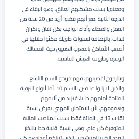
ومعنويا بسبب مشكلهم العالق، وهو البقاء في
الدرجة الثانية ،مع أنهم قضوا أزيد من 20 سنة من
العمل والعطاء وأداء الواجب بكل تفان ونكران
للذات. بالإضافة لسنوات طويلة مكثوا خلالها في
أصعب الأماكن بالمغرب العميق حيث المسالك
الوعرة وظروف العيش القاسية.
وبالرجوع لقضيتهم، فهم خريجو السلم التاسع
والذين لا زالوا عالقين بالسلم 10. أما أنواع الترقية
المتاحة أمامهم حاليا، فتزيد من آلامهم
وهمومهم، لأن الامتحان المهني يفرض نسبة
تقارب 13 في المائة فقط بسبب المناصب المالية
المتوفرة كل عام. وهي نسبة قليلة جدا بالنظر
للعدد الكبير للمترشحين الذين تتراكم أعدادهم كل