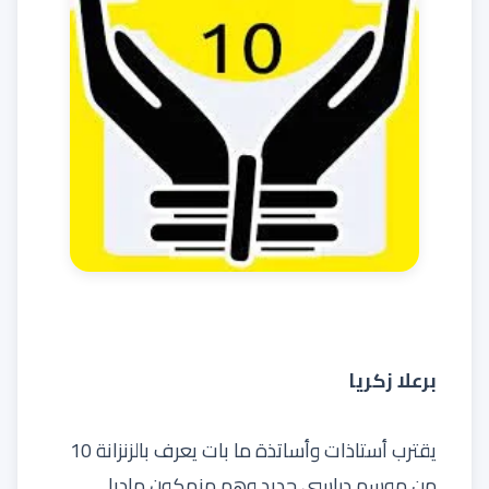
برعلا زكريا
يقترب أستاذات وأساتذة ما بات يعرف بالزنزانة 10
من موسم دراسي جديد وهم منهكون ماديا