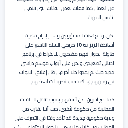
عن العمل كما فعلت بعض الفئات التي تنتمي
لنفس المهنة.
لكن، ومع تعنت المسؤولين وعدم إدراج قضية
أساتذة
الزنزانة 10
خريجي السلم التاسع على
طاولة الحوار، فهم مضطرون للانخراط في برنامج
نضالي تصعيدي ونحن على أبواب موسم دراسي
جديد حيث لم يجدوا حلا آخر في ظل إغلاق الابواب
في وجههم وذلك حسب تصريحات لبعضهم.
كما عبر آخرون عن أسفهم بسبب تناقل الملفات
المطلبية من حكومة لأخرى، حيث أننا نقترب من
ولاية حكومية جديدة قد تأخذ وقتا في التعرف على
المطالب من خلال ما يسمى بالحوار الاجتماعي، كل