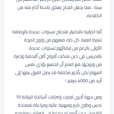
سنة ، مما يجعل النجاح يتعلق بالحظ أكثر منه من
الكفاءة.
أما الترقية بالاختيار، فتحتاج لسنوات عديدة بالإضافة
لشرط العتبة. كل ذلك منعهم من ولوج الدرجة
الأولى بالرغم من قضائهم لسنوات عديدة
بالتدريس، في حين تمكنت أفواج أقل أقدمية وخبرة
من ولوجها. مع العلم أن الجميع يؤدي نفس
المهام لكن بأجور مختلفة قد يصل الفرق بينها إلى
أزيد من 4000 درهم !
ومن جهة أخرى تميزت إضرابات أساتذة الزنزانة 10
بحس وطني كبير ومهنية عالية ومراعاة لمصلحة
التلاميذ ، حيث أنهم لم يدخلوا في إضرابات مفتوحة