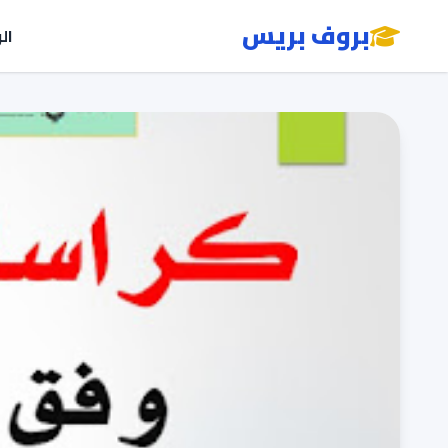
بروف بريس
ال