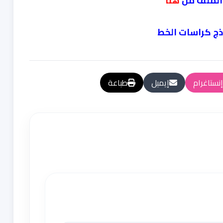
الملف من
هنا
ذج
كراسات الخط
إنستاغرام
إيميل
طباعة