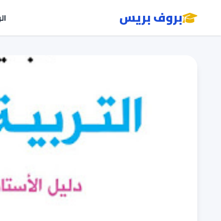
بروف بريس
ال