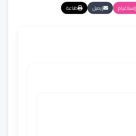
إنستاغرام
إيميل
طباعة