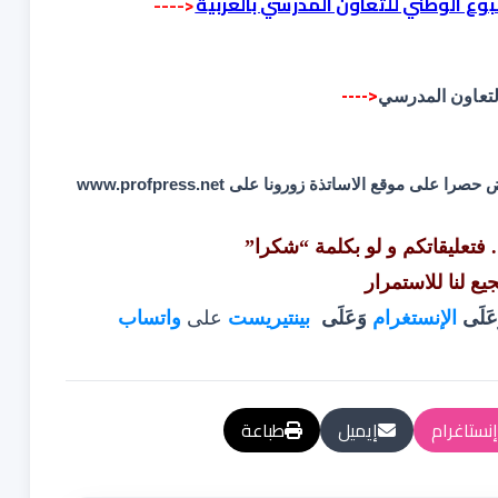
بوع الوطني للتعاون المدرسي بالعربية
<----
التعاون المدرسي
<----
وض حصرا على موقع الاساتذة زورونا على
www.profpress.net
. فتعليقاتكم و لو بكلمة “شكرا”
جيع لنا للاستمرار
عَلَى
الإنستغرام
وَعَلَى
بينتيريست
على
واتساب
إنستاغرام
إيميل
طباعة