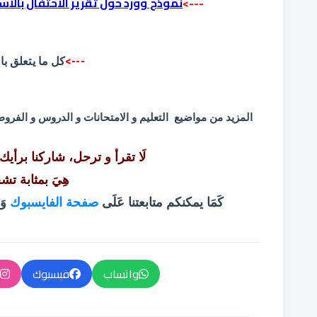
--->
نموذج وورد حول تقرير الاحتفال بالأس
--->
كل ما يتعلق ب
المزيد من مواضيع التعليم و الامتحانات و الدروس و الفر
لَا تقرأ و ترحل، شاركنا برأيك
هِيَ بمثابة تش
كَمَا يمكنكم متابعتنا عَلَى
صفحة الفايسبوك
وَ
واتساب
فيسبوك