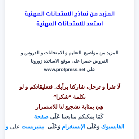
المزيد من
نماذج الامتحانات المهنية
استعد للامتحانات المهنية
المزيد من مواضيع التعليم و الامتحانات و الدروس و
الفروض حصرا على موقع الاساتذة زورونا
على
www.profpress.net
لَا تقرأ و ترحل، شاركنا برأيك. فتعليقاتكم و لو
بكلمة “شكرا”
هِيَ بمثابة تشجيع لنا للاستمرار
كَمَا يمكنكم متابعتنا عَلَى
صفحة
الفايسبوك
وَعَلَى
الإنستغرام
وَعَلَى
بينتيريست
على
وات