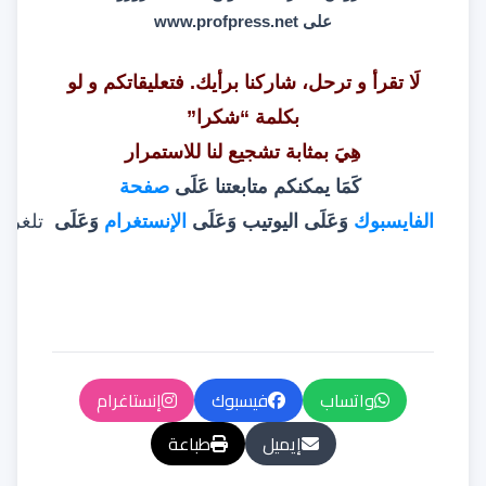
على
www.profpress.net
لَا تقرأ و ترحل، شاركنا برأيك. فتعليقاتكم و لو
بكلمة “شكرا”
هِيَ بمثابة تشجيع لنا للاستمرار
كَمَا يمكنكم متابعتنا عَلَى
صفحة
الفايسبوك
وَعَلَى
اليوتيب
وَعَلَى
الإنستغرام
وَعَلَى
تلغرام
واتساب
فيسبوك
إنستاغرام
إيميل
طباعة