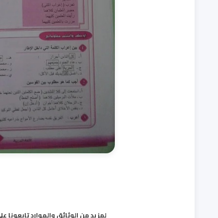
لمزيد من الوثائق والموارد تابعونا على قناة ومجموع