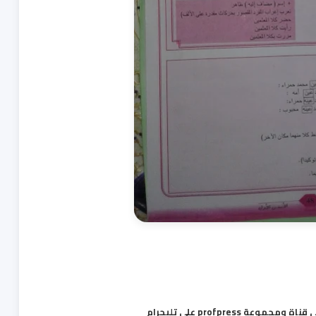
ة profpress على تليجرام