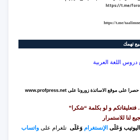
https://t.me/for
https://t.me/taalimn
ع تهمك
دروس اللغة العربية
 حصرا على موقع الاساتذة زورونا على
www.profpress.net
. فتعليقاتكم و لو بكلمة “شكرا”
جيع لنا للاستمرار
ليوتيب
وَعَلَى
الإنستغرام
وَعَلَى
تلغرام
على
واتساب