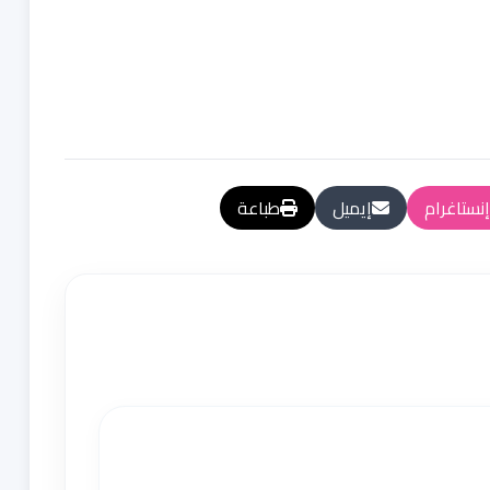
إنستاغرام
إيميل
طباعة