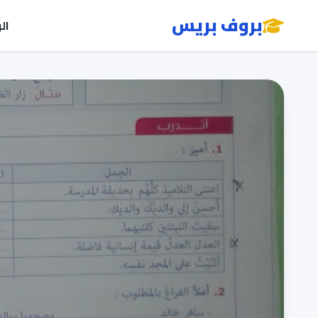
بروف بريس
ال