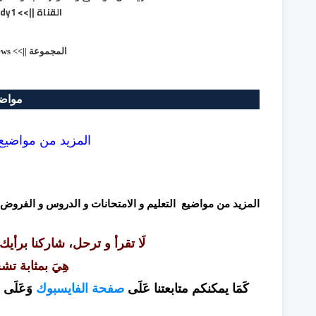
القناة ||>>
ody1
المجموعة ||>>
ews
مواضي
المزيد من
مواضيع 
المزيد من مواضيع التعليم و الامتحانات و الدروس و الفروض
لَا تقرأ و ترحل، شاركنا برأيك
هِيَ بمثابة تش
كَمَا يمكنكم متابعتنا عَلَى
صفحة الفايسبوك
وَعَلَى
ا