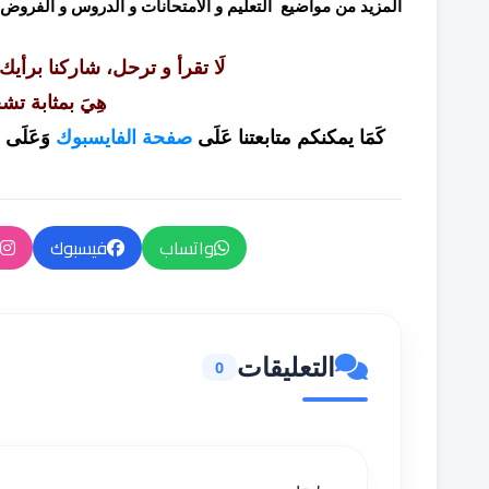
المزيد من مواضيع التعليم و الامتحانات و الدروس و الفروض
لَا تقرأ و ترحل، شاركنا برأيك
هِيَ بمثابة تش
كَمَا يمكنكم متابعتنا عَلَى
صفحة الفايسبوك
وَعَلَى
ا
واتساب
فيسبوك
التعليقات
0