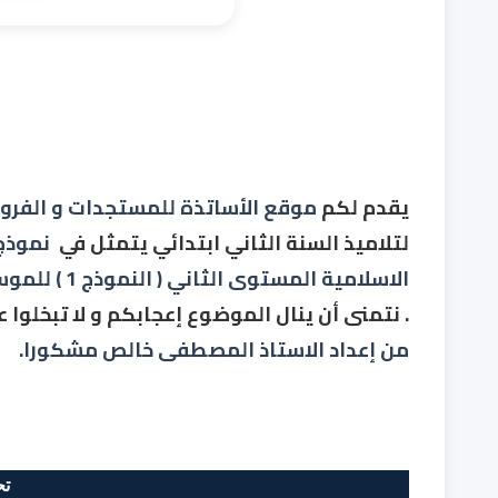
يقدم لكم
موقع الأساتذة للمستجدات و الفر
لتلاميذ
السنة الثاني ابتدائي
يتمثل في
نموذج 
الاسلامية المستوى الثاني ( النموذج 1 )
 للموسم ا
. نتمنى أن ينال الموضوع إعجابكم و لا تبخلوا
من إعداد الاستاذ المصطفى خالص مشكورا.
تح