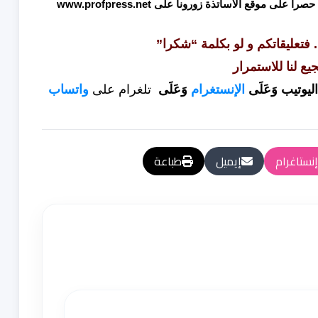
 حصرا على موقع الاساتذة زورونا على
www.profpress.net
. فتعليقاتكم و لو بكلمة “شكرا”
جيع لنا للاستمرار
ليوتيب
وَعَلَى
الإنستغرام
وَعَلَى
تلغرام
على
واتساب
إنستاغرام
إيميل
طباعة