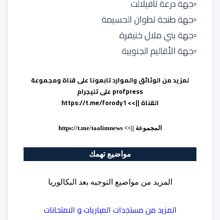
▫️جهة درعة تافيلالت
▫️جهة طنجة تطوان الحسيمة
▫️جهة بني ملال خنيفرة
▫️جهة الأقاليم الجنوبية
لمزيد من الوثائق والموارد تابعونا على قناة ومجموعة
profpress على تليجرام
القناة ||>>
https://t.me/forody1
المجموعة ||>>
https://t.me/taalimnews
مواضيع تهمك
المزيد من مواضيع
التوجيه بعد البكالوريا
المزيد من
مستجدات المباريات و الامتحانات