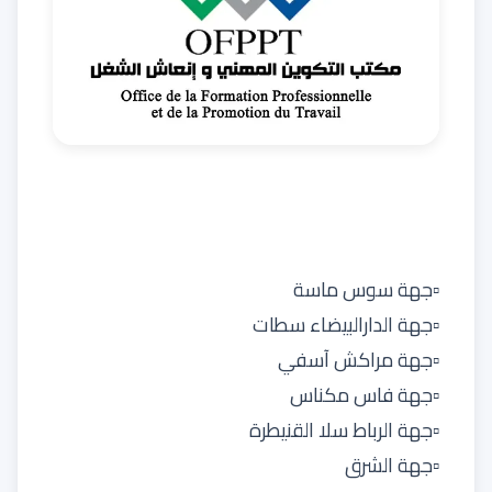
▫️جهة سوس ماسة
▫️جهة الدارالبيضاء سطات
▫️جهة مراكش آسفي
▫️جهة فاس مكناس
▫️جهة الرباط سلا القنيطرة
▫️جهة الشرق