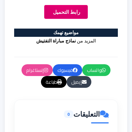
رابط التحميل
مواضيع تهمك
المزيد من
نماذج مباراة التفتيش
واتساب
فيسبوك
إنستاغرام
إيميل
طباعة
التعليقات
0