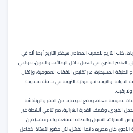
رتقب أن تدخل المسيرة البيضاء ليوم 7 نونبر 2023 بالرباط، كتب التاريخ للمغرب المعاصر، سيذكر التاريخ أيضا أنه في
ى العنصر البشري في العمل داخل الوظائف والمهن، بدواعي
باح الطبقة المسيطرة، عبر تقليص النفقات العمومية، وإتقال
 الدولية، والتوجه نحو مركزة الثروية في يد فئة محدودة
لا رقيب.
عات عمومية معينة، ودفع نحو مزيد من الفقر والهشاشة
دخل الفردي، وضعف القدرة الشرائية، مع تنامي أنشطة غير
س السيارات، التسول والبطالة المقنعة والجريمة...) فإن
الأجور، كان مصيره دائما الفشل، لأن حضور الأستاذ، كفاعل