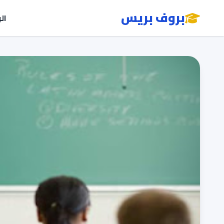
بروف بريس
ال