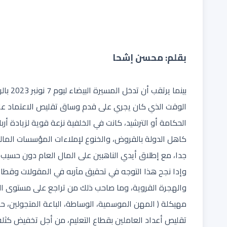
بقلم: محسن إشحا
بينما ي
الوقت الذي كان يجري على قدم وساق تقليص الاعتماد عل
الحكامة أو الترشيد، كانت في الخلفية نزعة قوية لزيادة أر
كاهل الدولة بالقروض، والخنوع لإملاءات المؤسسات المالية
جدا، مع إطلاق أيدي الناهبين على المال العام دون حسيب و
وإدا نجح هذا التوجه في تحقيق مآربه في المقولات وقطا
والهجرة القروية، وما صاحب ذلك من تراجع على مستوى ال
مهيكلة ( المهن الموسمية، الوساطة، الباعة المتجولين، حرا
تقليص أعداد العاملين بقطاع التعليم، من أجل تخفيض كثلة 