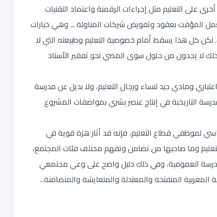
رى على التعليم مثل إجراءات الرقمنة واعتماد التقنيات
مل المؤقت بعقود وتفويض شركات المناولة ... وهي خيارات
 لكن كل هذا يسقط أمام خصوصية التعليم وطبيعته التي لا
لذلك لا يجدون من حلول سوى المضي نحو تفقير الأستاذ
تباري ومادي جيد لنساء ورجال التعليم، ولا بديل عن مدرسة
درسة التاريخية في إنتاج عنصر بشري بمواصفات المشروع
اسي لموظفي قطاع التعليم، فإنه قد أثار هزة قوية في
لتعليم وما صاحبها من تضامن وتفهم مختلف فئات المجتمع،
مدرسة العمومية، وفي ذلك دليل واضح على وعي مجتمعي
المغربية المنفتحة والمعتدلة والمتعايشة والمتضامنة...