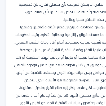
ع الخاص، لا يمكن تعويضه بأي معطى تقني، لأن خصوصية
جتماعية وأخلاقية، لا يمكن استبدالها بأي تقنية أخرى،
هذه النماذج محليا وعالميا.
 سوسيواقتصادية، ولارتهان مصير الأمة وثقافتها وقيمها
 ما جسدته قوانين إللزامية ومجانية التعليم، بقيت الحكومات
 شعبية مجانية ومفتوحة أمام أبناء وبنات الشعب المغربي،
لب عليها الفقر وضعف القدرة الشرائية، من خلال خوصصة
و قرار سياسيا مرحليا أو ظرفيا أو برنامجا لهذه الحكومة أو تلك
 جوهري في كيان الدولة والمجتمع لضمان الوجود الثقافي
ل مواطن يرهن حياته بهذه الأرض ومستعد للتضحية من أجلها.
 لبناء المدرسة العمومية هو الأستاذ، الذي لايمكن
ات، لكن عندما ينظر إليه صناع القرار بمنطق المقاولة،
ي مأزق حقيقي، لأنهم هم من يلجأ لإدماج أعداد كبيرة من
 الوقت يعتمدون سياسات تقشفية تتجه نحو تقليص الأجور