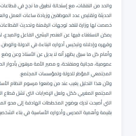
والحد من النفقات، مع إستحالة تطبيق ما نجح في قطاعات أخ
الحديثة وتقليص عدد الموظفين وزيادة ساعات العمل والع
خصصت لها وزارة لتنفد توجهات الرقمنة وتحديث القطاعات.
يمكن الاستغناء فيها عن العنصر البشري الفاعل والمبدع، 
وقهره وإدلاله وتبخيس أدواره البناءة في الدولة والوطن.
وأمام كل ما سبق يظهر أنه لا بديل عن الأستاذ وعن وضع اع
عمومية، مجانية ومنفتحة، و مصير الأمة مرهون بأدوار الم
المجتمعي المؤطر للدولة ولمؤسسات المجتمع.
ولأن هذا التحليل يغيب عند من وضعوا مرسوم النظام الأس
المجتمع المغربي ككل، ولعل الإضرابات التي تشل قطاع ا
التي أصبحت تدرك بوضوح المخططات الهادفة إلى محو ال
بقيمة وأهمية المدرس وأدواره الأساسية في بناء الشخصية 