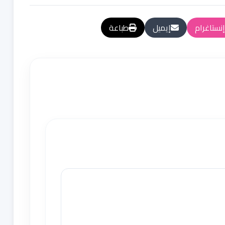
إنستاغرام
إيميل
طباعة