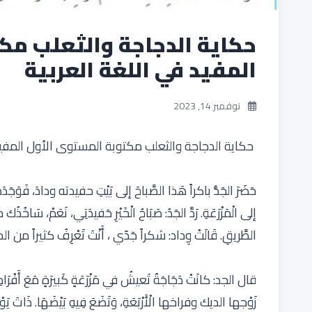
حكاية الدجاجة والثعلب مك
المفيد في اللغة العربية
نوفمبر 14, 2023
حكاية الدجاجة والثعلب مكتوبة المستوى الأول المفيد
حَضَرَ الجَدُّ باكراً هَذا الصَّباحَ إلى بَيْتِ حفيدته ودادَ، فَوَجَ
إلى الْمَزْرَعَةِ. رَدَّ الجَدُ: صَبَاحُ الْخَيْرِ حَفيدَتِي، نَعَم
الطَّريقِ. قَالَتْ وِداد: شكراً جَدّي ، أَنْتَ تَعْرِفُ كثيراً من
قال الجد: كانَتْ دَجَاجَةٌ تَعيشُ في مَزْرَعَةٍ كَبيرَةٍ مَعَ أَفْرَادِ
زَوْجها الديك وفراخها الْأَرْبَعَةِ، وَتَضَعَ فِيهِ بَيْضَهَا. ذَات