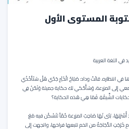
توبة المستوى الأول
 في اللغة العربية
دَها في انتظاره. قالَتْ وداد: صَبَاحُ الْخَيْرِ جَدّي هَلْ سَتَأخُذُي
ْ، سَاخُذُك معي إلى المزرعة، وَسَأَحْكي لك حكاية جميلة وَنَحْنُ فِي
 الحكايات الشَّيقَةِ. فَمَا هِيَ هَذه الحكاية؟
 أُسْرَتِهَا، بَنَى لَهَا صَاحِبُ المزرعة خُمّاً لتَسْكُن فيه مَعَ
َ يَوْمٍ خَرَجَتِ الدَّجَاجَةُ من الخم تتبعها فراخها، واتجهت إلى