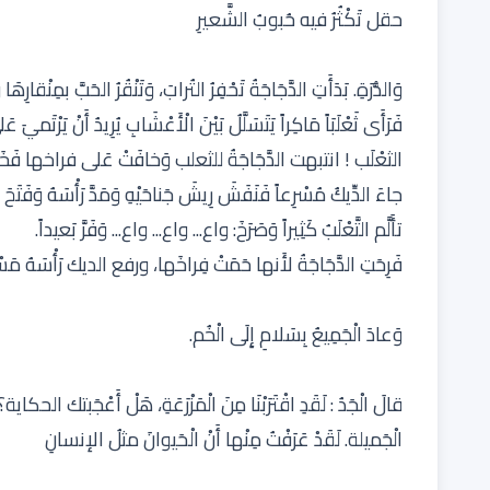
حقل تَكْثُرُ فيه حُبوبُ الشَّعيرِ
وَالذُّرَةِ. بَدَأَتِ الدَّجَاجَةُ تَحْفِرُ التُرابَ، وَتَنْقُرُ الحَبَّ بمِنْقار
فَرَأَى ثَعْلَبَاً مَاكِراً يَتَسَلَّلُ بَيْنَ الْأَعْشَابِ يُرِيدُ أَنْ يَ
الثعْلَب ! انتبهت الدَّجَاجَةُ للثعلب وَخافَتْ عَلى فراخها فَخَبَّأَت
جاءَ الدِّيكُ مُسْرِعاً فَنَفَشَ رِيشَ جَناحَيْهِ وَمَدَّ رَأْسَهُ وَفَتَحَ مِنْ
تأَلَّم التَّعْلَبُ كَثِيراً وَصَرَخَ: واع... واع... واع... وَفَرَّ بَعيداً.
فَرِحَتِ الدَّجَاجَةُ لأَنها حَمَتْ فِراخَها، ورفع الديك رَأْسَهُ م
وَعادَ الْجَمِيعُ بِسَلامِ إِلَى الْخُم.
قالَ الْجَدُ : لَقَدِ اقْتَرَبْنَا مِنَ الْمَزْرَعَةِ، هَلْ أَعْجَبتك الح
الْجَميلة. لَقَدْ عَرَفْتُ مِنْها أَنْ الْحَيوانَ مثلُ الإنسانِ