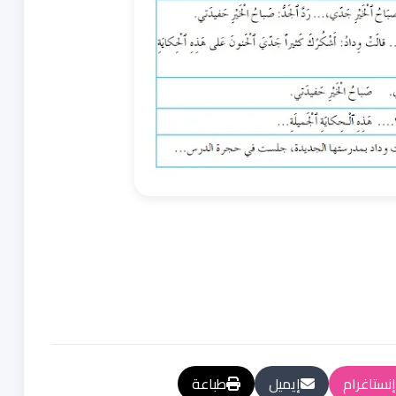
إنستاغرام
إيميل
طباعة