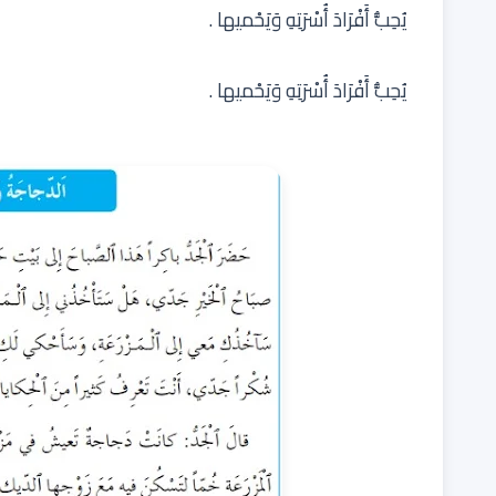
يُحِبُّ أَفْرَادَ أُسْرَتِهِ وَيَحْميها .
يُحِبُّ أَفْرَادَ أُسْرَتِهِ وَيَحْميها .