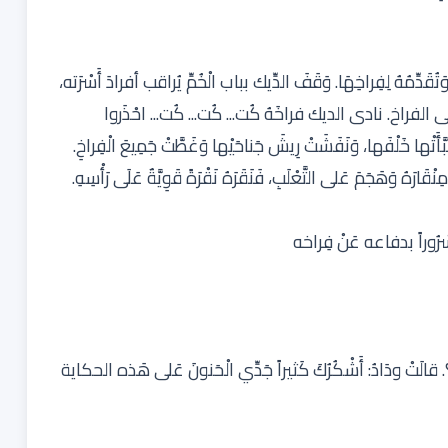
ِهَا وَتُقَدِّمُهُ لِفِراخِهَا. وَقَفَ الدِّيك بباب الْخُمِّ يُراقب أفرادَ أَسْرَته،
رْتَميَ عَلى الفراخ. نادى الديك فراخَهُ كُت... كُت... كُت... احْذَروا
ْها خَلْفَها، وَنَفَشَتْ رِيشَ جَناحَيْها وَغَطَّتْ جَمِيعَ الْفِراخِ.
قَارَهُ وَهَجَمَ عَلى التَّعْلَبِ، فَنَقَرَهُ نَقْرَةً قَوِيَّةٌ عَلَى رَأْسِهِ.
َسْرُوراً بدفاعه عَنْ فِراخه
كاية؟. قالَتْ ودَادُ: أَشْكُرُكَ كَثيراً جَدِّي الْحَنونَ عَلى هَذه الحكاية