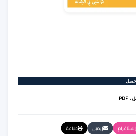
حميل
 :
PDF
إنستاغرام
إيميل
طباعة