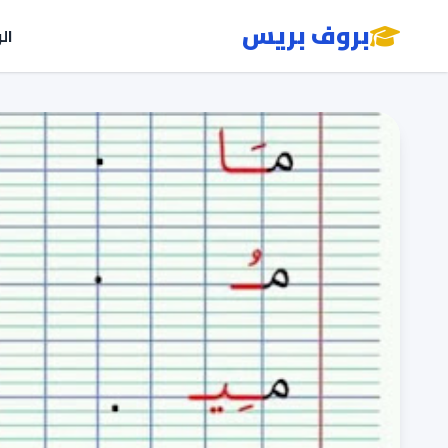
بروف بريس
ال