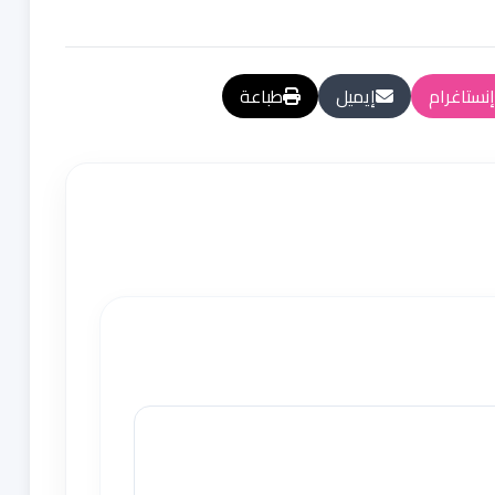
إنستاغرام
إيميل
طباعة