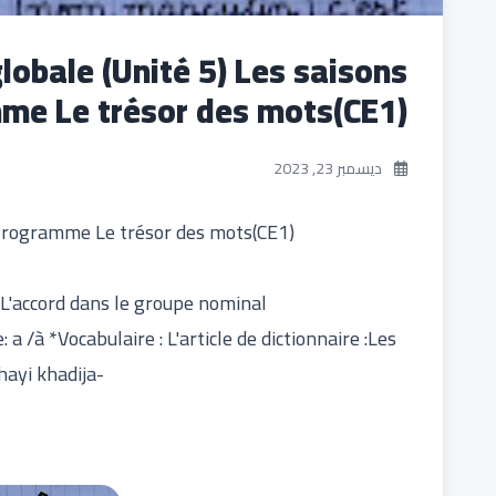
globale (Unité 5) Les saisons
me Le trésor des mots(CE1)
ديسمبر 23, 2023
s Programme Le trésor des mots(CE1)
:L'accord dans le groupe nominal
 /à *Vocabulaire : L'article de dictionnaire :Les
ayi khadija-