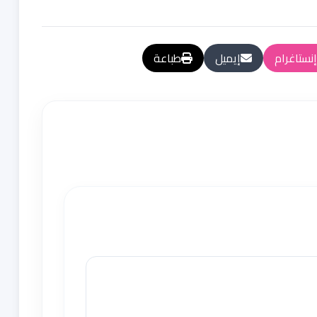
إنستاغرام
إيميل
طباعة