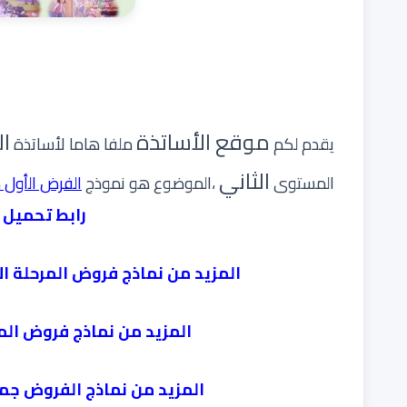
موقع الأساتذة
ال
يقدم لكم
ملفا هاما لأساتذة
الثاني
المستوى
،الموضوع هو نموذج
اﻟﻔﺮض اﻟأول 
رابط تحميل 
المزيد من نماذج
فروض المرحلة ال
المزيد من
نماذج فروض المر
المزيد من
نماذج الفروض جم