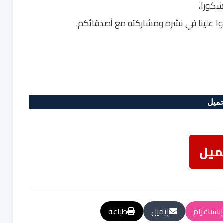
.
وا علينا في نشره ومشاركته مع أصدقائكم.
حميل
ميل
إنستاغرام
إيميل
طباعة