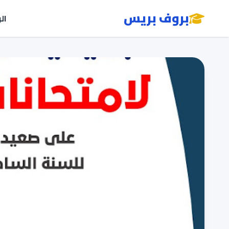
بروف بريس
ال