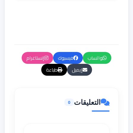
واتساب
فيسبوك
إنستاغرام
إيميل
طباعة
التعليقات
0