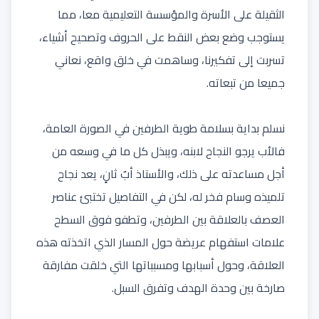
الثقيلة على الأسرة والمؤسسة التعليمية معا، مما
يستوجب وضع بعض النقط على الحروف وتصحيح أشياء،
تسربت إلى تفكيرنا، وساهمت في خلق واقع، نعاني
جميعا من تبعاته.
نسلم بداية بسلامة طوية الطرفين في الصورة العامة،
فالأب يرجو النجاح لابنه، ويبذل كل ما في وسعه من
أجل مساعدته على ذلك، والأستاذ أبٌ ثانٍ، يعد نجاح
تلميذه وسام فخر له، لكن في التفاصيل تختبئ عناصر
العصف بالعلاقة بين الطرفين، وتطفو فوق السطح
علامات استفهام عريضة حول المسار الذي اتخذته هذه
العلاقة، وحول أسبابها ومسبباتها التي خلقت مفارقة
صارخة بين وحدة الهدف وتفرق السبل.