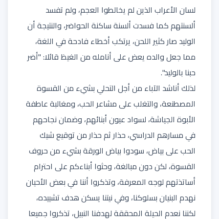
لسان الأعراب الذين لم يخالطوا العجم، ولم تفسد
ألسنتهم كما فسدت ألسنة ساكنة الحواضر، والنتيجة أن
الوليد صار كثير اللحن، يرتكب أخطاء فادحة في اللغة،
مما جعل والده يعض على أنامله من الغيظ قائلا: "أضر
حبنا بالوليد".
لذلك أناشد الآباء من أجل التحلي بشيء من القسوة
المصطنعة، والتغلب على مشاعر الحب، ومغالبة عاطفة
الأبوة الجياشة، لسواد عيون أبنائهم، وضمان نجاحهم
في مسارهم الدراسي، حذار ثم حذار من توقيع شيك
الحب على بياض، سودوا بياض الورقة بشيء من حروف
القسوة، لكن دون مبالغة، وحثوا أبناءكم على احترام
أساتذتهم لوجه المعرفة، وتذكروا أننا في بعض الأحيان
نهدم البنيان بسلوكنا، وفي نيتنا يسكن هدف تشييده،
لكننا نعدم الحيلة المحققة لهدفنا النبيل، تذكروا جميعا