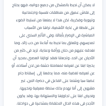
لا يمكن أن نحيط بالمشكل من جميع جوانبه، فهو يحتاج
إلى نقاش عميق من منطلقات نفسية واجتماعية
وتربوية وفكرية، لكن هذا لا يمنعنا من تسليط الضوء
على نقطة في غاية الأهمية، نراها من الأسباب
المباشرة في الإضرار بأبنائنا، وفي التأثير السلبي على
تمدرسهم، وتتعلق بما نحيط به أبناءنا من حب زائد، وما
نغدقه عليهم من حنان ورأفة وعناية، تزيد في كثير من
الأحيان عن الحد، وتجعلنا نفقد توازننا العصبي بمجرد أن
يخبرنا ابننا عن تعرضه لمعاملة خشنة من لدن أستاذه، أو
عن تعرضه لغضبة منه، مما يدفعنا إلى إسقاط جام
غضبنا سبا وشتما على الفاعل في حضرة الابن، غير
منتبهين إلى أننا نهدم بذلك سلطة معرفية ونخربها،
ونحرض ابننا على تجاوزها والاستهانة بها، وقد يكون
الأجدر في هذه الحال الاحتفاظ بمشاعرنا في دواخلنا،