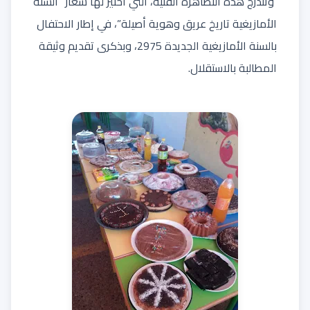
وتندرج هذه التظاهرة الفنية، التي اختير لها شعار “السنة
الأمازيغية تاريخ عريق وهوية أصيلة”، في إطار الاحتفال
بالسنة الأمازيغية الجديدة 2975، وبذكرى تقديم وثيقة
المطالبة بالاستقلال.