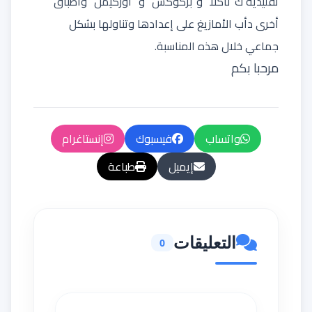
تقليدية ك“تاكلا” و“بركوكس” و “أوركيمن” واطباق
أخرى دأب الأمازيغ على إعدادها وتناولها بشكل
جماعي خلال هذه المناسبة.
مرحبا بكم
واتساب
فيسبوك
إنستاغرام
إيميل
طباعة
التعليقات
0