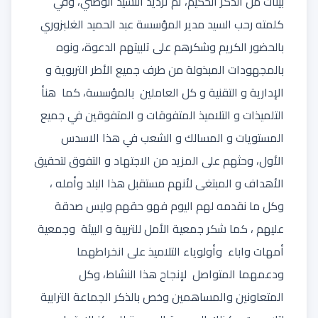
بينات من الذكر الحكيم، ثم ترديد النشيد الوطني، وفي
كلمته رحب السيد مدير المؤسسة عبد الحميد الغلبزوري
بالحضور الكريم وشكرهم على تلبيتهم الدعوة، ونوه
بالمجهودات المبذولة من طرف جميع الأطر التربوية و
الإدارية و التقنية و كل العاملين بالمؤسسة، كما هنأ
التلميذات و التلاميذ المتفوقات و المتفوقين في جميع
المستويات و المسالك و الشعب في هذا الاسدس
الأول، وحثهم على المزيد من الاجتهاد و التفوق لتحقيق
الأهداف و المبتغى لأنهم مستقبل هذا البلد وأمله ،
وكل ما نقدمه لهم اليوم فهو حقهم وليس صدقة
عليهم ، كما شكر جمعية الأمل للتربية و البيئة وجمعية
أمهات واباء وأولوياء التلاميذ على انخراطهما
ودعمهما المتواصل لإنجاح هذا النشاط، وكل
المتعاونين والمساهمين وخص بالذكر الجماعة الترابية