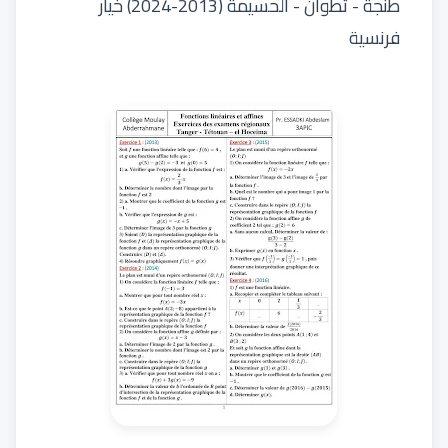
طنجة - تطوان - الحسيمة (2013-2024) خيار
فرنسية