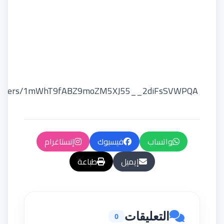
https://drive.google.com/drive/u/0/folders/1mWhT9fABZ9moZM5XJ55__2diFsSVWPQA
واتساب
فيسبوك
إنستاغرام
إيميل
طباعة
التعليقات
0